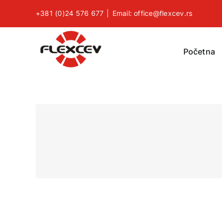
Skip
+381 (0)24 576 677
|
Email: office@flexcev.rs
to
content
Početna